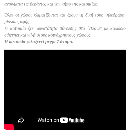
ανοίγματα τις βεράντες και τον κήπο της κατοικίας.
Όλοι οι χώροι κλιματίζονται και έχουν τη δική τους τηλεόραση,
plasma, αφής.
Η κατοικία έχει δυνατότητα σύνδεσης στο ίντερνετ με καλώδιο
ethernet και wi-fi στους κοινόχρηστους χώρους.
Η κατοικία φιλοξενεί μέχρι 7 άτομα.
frameborder="0"
style="position:absolute;width:100%;height:100%;left:0"