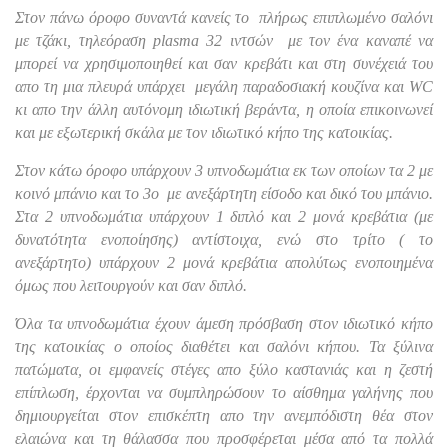
Στον πάνω όροφο συναντά κανείς το πλήρως επιπλωμένο σαλόνι
με τζάκι, τηλεόραση plasma 32 ιντσών με τον ένα καναπέ να
μπορεί να χρησιμοποιηθεί και σαν κρεβάτι και στη συνέχειά του
απο τη μια πλευρά υπάρχει μεγάλη παραδοσιακή κουζίνα και WC
κι απο την άλλη αυτόνομη ιδιωτική βεράντα, η οποία επικοινωνεί
και με εξωτερική σκάλα με τον ιδιωτικό κήπο της κατοικίας.
Στον κάτω όροφο υπάρχουν 3 υπνοδωμάτια εκ των οποίων τα 2 με
κοινό μπάνιο και το 3ο με ανεξάρτητη είσοδο και δικό του μπάνιο.
Στα 2 υπνοδωμάτια υπάρχουν 1 διπλό και 2 μονά κρεβάτια (με
δυνατότητα ενοποίησης) αντίστοιχα, ενώ στο τρίτο ( το
ανεξάρτητο) υπάρχουν 2 μονά κρεβάτια απολύτως ενοποιημένα
όμως που λειτουργούν και σαν διπλό.
Όλα τα υπνοδωμάτια έχουν άμεση πρόσβαση στον ιδιωτικό κήπο
της κατοικίας ο οποίος διαθέτει και σαλόνι κήπου. Τα ξύλινα
πατώματα, οι εμφανείς στέγες απο ξύλο καστανιάς και η ζεστή
επίπλωση, έρχονται να συμπληρώσουν το αίσθημα γαλήνης που
δημιουργείται στον επισκέπτη απο την ανεμπόδιστη θέα στον
ελαιώνα και τη θάλασσα που προσφέρεται μέσα από τα πολλά